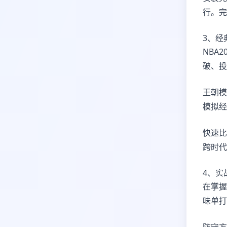
行。完
3、经
NBA
破、投
王朝模
模拟经
快速比
跨时代
4、实
在掌握
味单打