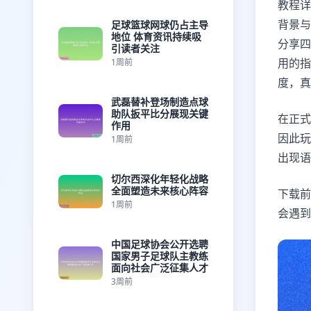
教程详
背景与
足球篮球网球仍占主导
地位 体育资讯持续吸
分享四
引读者关注
用的指
1周前
度，真
武磊替补登场制造点球
助队扳平比分展现关键
在正式
作用
因此玩
1周前
出现语
切尔西深化年轻化战略
全面塑造未来核心阵容
下载前
1周前
会遇到
中国足球协会公开选聘
国家男子足球队主教练
面向社会广泛征集人才
3周前