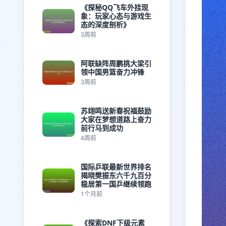
《探秘QQ飞车外挂现
象：玩家心态与游戏生
态的深度剖析》
3周前
阿联缺阵周鹏挑大梁引
领中国男篮奋力冲锋
3周前
苏翊鸣送新春祝福鼓励
大家在梦想道路上奋力
前行马到成功
4周前
国际乒联最新世界排名
揭晓樊振东六千九百分
稳居第一国乒继续领跑
1个月前
《探索DNF下级元素