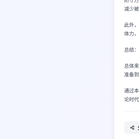
防守方
减少被
此外，
体力，
总结：
总体来
准备到
通过本
论时代