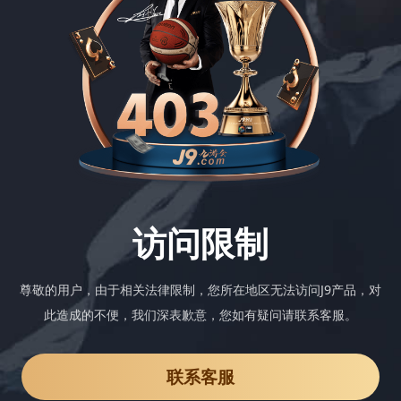
访问限制
尊敬的用户，由于相关法律限制，您所在地区无法访问J9产品，对
此造成的不便，我们深表歉意，您如有疑问请联系客服。
联系客服