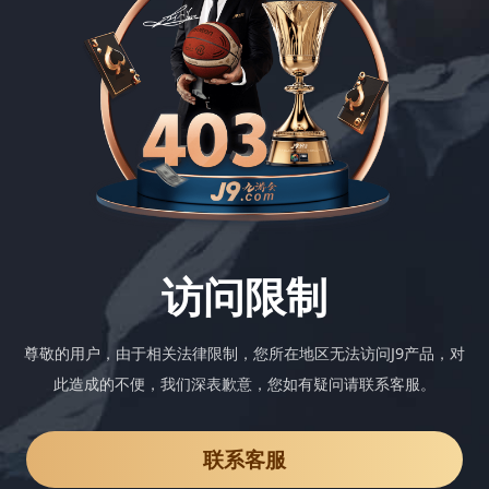
访问限制
尊敬的用户，由于相关法律限制，您所在地区无法访问J9产品，对
此造成的不便，我们深表歉意，您如有疑问请联系客服。
联系客服