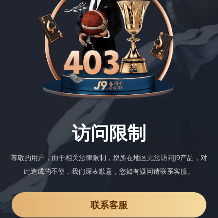
访问限制
尊敬的用户，由于相关法律限制，您所在地区无法访问J9产品，对
此造成的不便，我们深表歉意，您如有疑问请联系客服。
联系客服