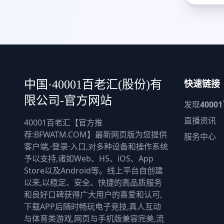
快速链接
中国·40001百老汇(股份)有
限公司-官方网站
发现
4000
直播资讯
40001百老汇【官方推
荐:BFWATM.COM】最新网页版为您提供
服务中心
客户端,·登录·入口,对多种设备和操作系统
予以支持,诸如Web、H5、iOS、App
Store以及Android等。线上平台自创建
以来,以稳定、安全、快捷的高品质服务
和良好口碑获得广大用户的喜爱和认可,
下载APP后随时畅玩电子竞技,真人互动
与体育类游戏,网页与手机版兼容完美,流