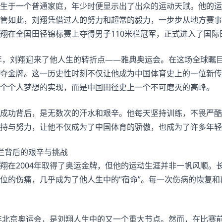
生于一个普通家庭，年少时便显示出了出众的运动天赋。他的运
管如此，刘翔凭借过人的努力和超常的毅力，一步步从地方赛事的
翔在全国田径锦标赛上夺得男子110米栏冠军，正式进入了国际
4年，刘翔迎来了他人生的转折点——雅典奥运会。在这场全球瞩目
夺金牌。这一历史性时刻不仅让他成为中国体育史上的一位新传
个个人梦想的实现，而是中国田径史上一个不可磨灭的高峰。
成功背后，是无数次的汗水和艰辛。他每天坚持训练，不畏严酷
持与努力，让他不仅成为了中国体育的骄傲，也成为了许多年轻
栏背后的艰辛与挑战
翔在2004年取得了奥运金牌，但他的运动生涯并非一帆风顺。
位的伤痛，几乎成为了他人生中的“宿命”。每一次伤病的恢复
8年北京奥运会，是刘翔人生中的又一个重大节点。然而，在比赛