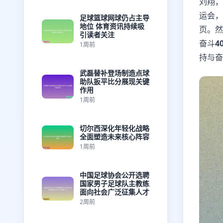
刘翔，
运会，
足球篮球网球仍占主导
地位 体育资讯持续吸
页。然
引读者关注
奋斗
4
1周前
持与奋
武磊替补登场制造点球
助队扳平比分展现关键
作用
1周前
切尔西深化年轻化战略
全面塑造未来核心阵容
1周前
中国足球协会公开选聘
国家男子足球队主教练
面向社会广泛征集人才
2周前