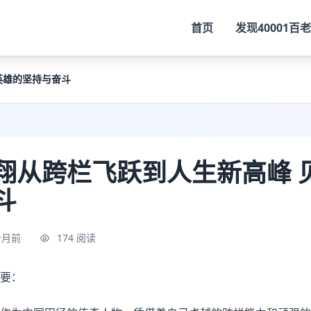
首页
发现
40001百
英雄的坚持与奋斗
翔从跨栏飞跃到人生新高峰 
斗
个月前
174 阅读
要：