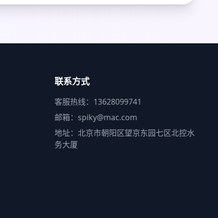
联系方式
客服热线：13628099741
邮箱：spiky@mac.com
地址：北京市朝阳区望京东园七区北控水
务大厦