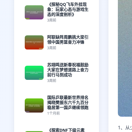
《探秘QQ飞车外挂现
象：玩家心态与游戏生
态的深度剖析》
3周前
阿联缺阵周鹏挑大梁引
领中国男篮奋力冲锋
3周前
苏翊鸣送新春祝福鼓励
大家在梦想道路上奋力
前行马到成功
3周前
国际乒联最新世界排名
揭晓樊振东六千九百分
稳居第一国乒继续领跑
1个月前
1、从
《探索DNF下级元素