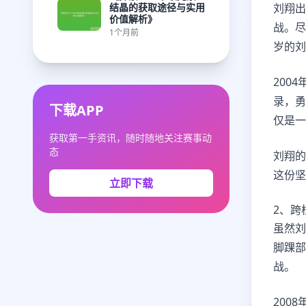
结晶的获取途径与实用
刘翔出
价值解析》
战。尽
1个月前
岁的刘
200
录，勇
下载APP
仅是一
获取第一手资讯，随时随地关注赛事动
态
刘翔的
这份坚
立即下载
2、跨
虽然刘
脚踝部
战。
200