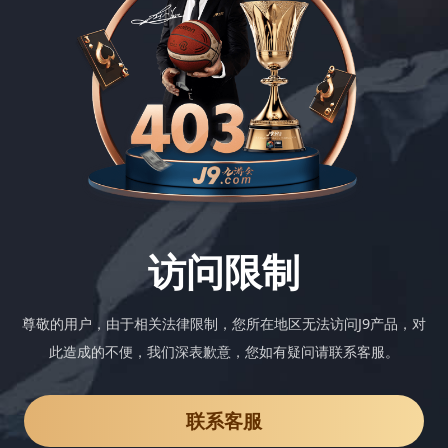
访问限制
尊敬的用户，由于相关法律限制，您所在地区无法访问J9产品，对
此造成的不便，我们深表歉意，您如有疑问请联系客服。
联系客服